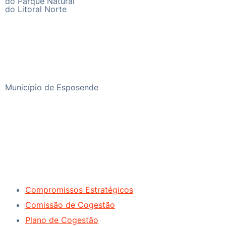
do Parque Natural
do Litoral Norte
Município de Esposende
Praça do Município, 4740-223 Esposende
Telefone
+351 253 960 100
Compromissos Estratégicos
Comissão de Cogestão
Plano de Cogestão