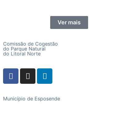
Ver mais
Comissão de Cogestão
do Parque Natural
do Litoral Norte
Município de Esposende
Praça do Município, 4740-223 Esposende
Telefone
+351 253 960 100