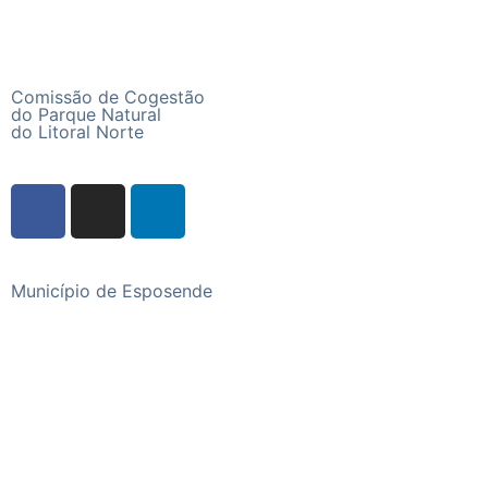
Comissão de Cogestão
do Parque Natural
do Litoral Norte
Município de Esposende
Praça do Município, 4740-223 Esposende
Telefone
+351 253 960 100