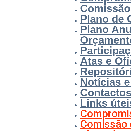
Comissão
Plano de 
Plano Anu
Orçament
Participa
Atas e Ofí
Repositór
Notícias 
Contacto
Links útei
Compromis
Comissão 