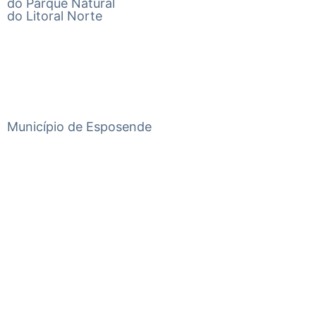
do Parque Natural
do Litoral Norte
Município de Esposende
Praça do Município, 4740-223 Esposende
Telefone
+351 253 960 100