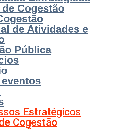
 de Cogestão
Cogestão
al de Atividades e
o
ção Pública
cios
io
e eventos
s
s
sos Estratégicos
de Cogestão