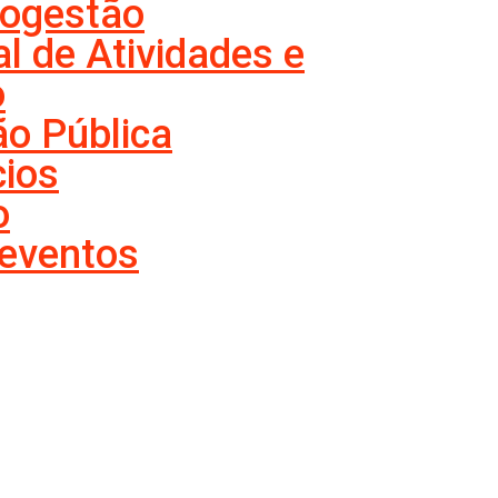
Cogestão
l de Atividades e
o
ão Pública
cios
o
 eventos