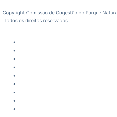
Copyright Comissão de Cogestão do Parque Natural
.Todos os direitos reservados.
Início
Compromissos Estratégicos
Comissão de Cogestão
Plano de Cogestão
Plano Anual de Atividades e Or
Participação Pública
Atas e Ofícios
Repositório
Notícias e eventos
Contactos