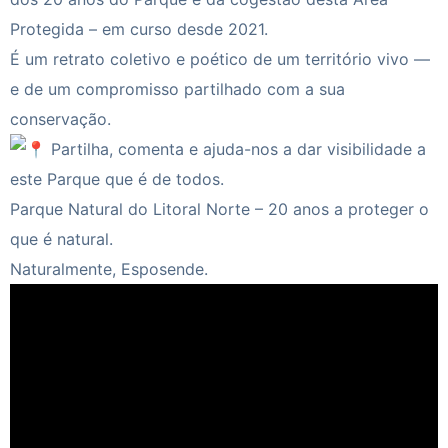
Protegida – em curso desde 2021.
É um retrato coletivo e poético de um território vivo —
e de um compromisso partilhado com a sua
conservação.
Partilha, comenta e ajuda-nos a dar visibilidade a
este Parque que é de todos.
Parque Natural do Litoral Norte – 20 anos a proteger o
que é natural.
Naturalmente, Esposende.