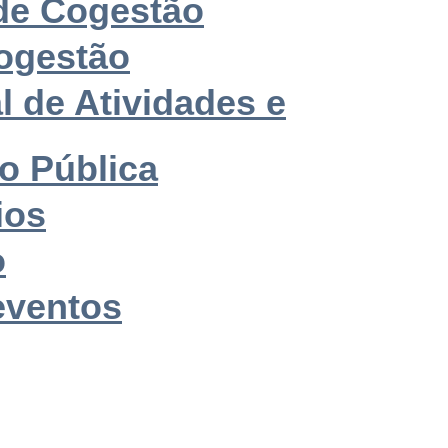
de Cogestão
ogestão
l de Atividades e
o Pública
ios
o
eventos