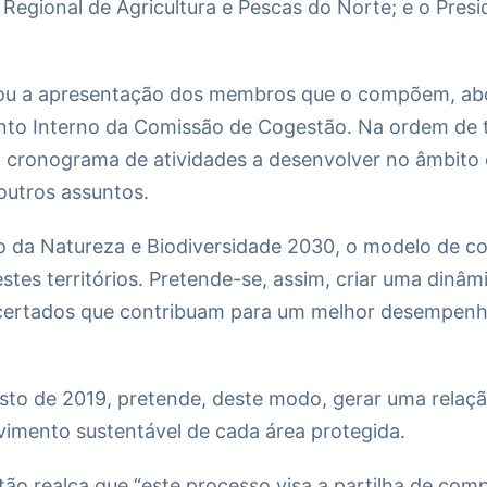
 Regional de Agricultura e Pescas do Norte; e o Pre
egrou a apresentação dos membros que o compõem, a
nto Interno da Comissão de Cogestão. Na ordem de 
o cronograma de atividades a desenvolver no âmbito
outros assuntos.
 da Natureza e Biodiversidade 2030, o modelo de cog
tes territórios. Pretende-se, assim, criar uma dinâm
ncertados que contribuam para um melhor desempenho
gosto de 2019, pretende, deste modo, gerar uma relaç
imento sustentável de cada área protegida.
o realça que “este processo visa a partilha de comp