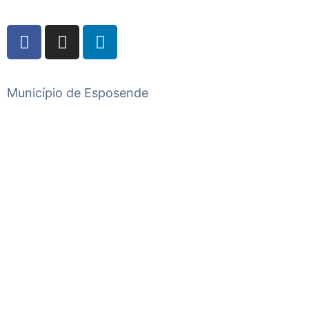
Município de Esposende
Praça do Município, 4740-223 Esposende
Telefone
+351 253 960 100